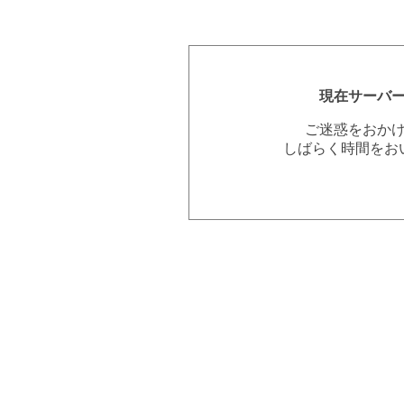
現在サーバ
ご迷惑をおか
しばらく時間をお