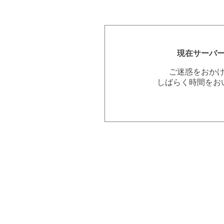
現在サーバ
ご迷惑をおか
しばらく時間をお