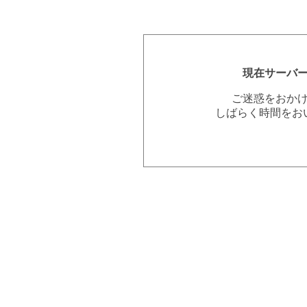
現在サーバ
ご迷惑をおか
しばらく時間をお