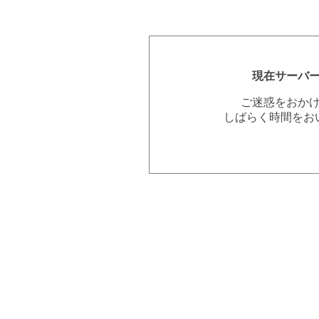
現在サーバ
ご迷惑をおか
しばらく時間をお