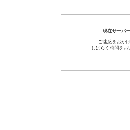
現在サーバ
ご迷惑をおか
しばらく時間をお