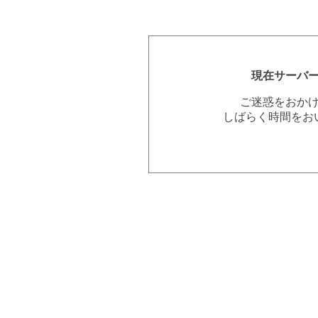
現在サーバ
ご迷惑をおか
しばらく時間をお