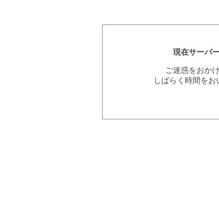
現在サーバ
ご迷惑をおか
しばらく時間をお