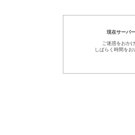
現在サーバ
ご迷惑をおか
しばらく時間をお