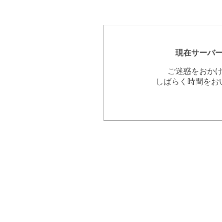
現在サーバ
ご迷惑をおか
しばらく時間をお