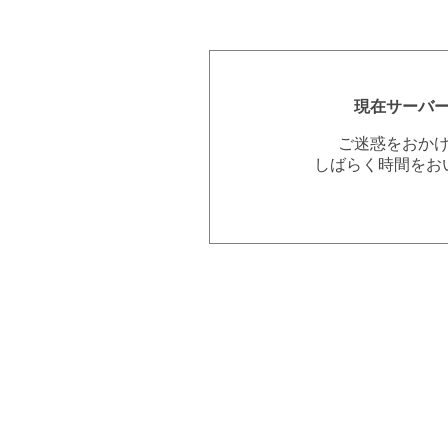
現在サーバ
ご迷惑をおか
しばらく時間をお