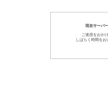
現在サーバ
ご迷惑をおか
しばらく時間をお