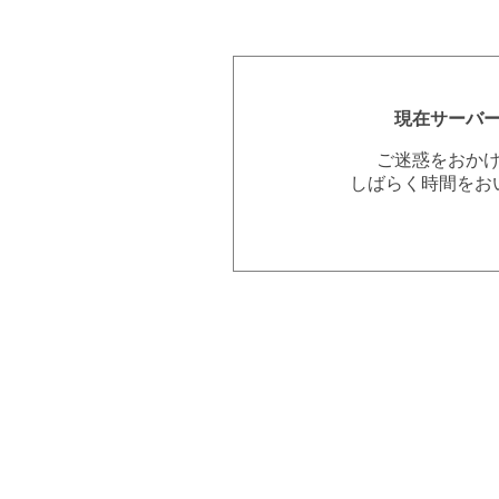
現在サーバ
ご迷惑をおか
しばらく時間をお