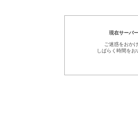
現在サーバ
ご迷惑をおか
しばらく時間をお