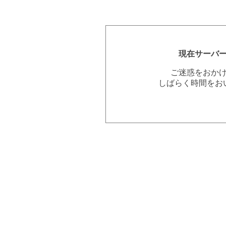
現在サーバ
ご迷惑をおか
しばらく時間をお