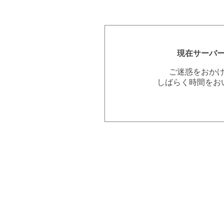
現在サーバ
ご迷惑をおか
しばらく時間をお