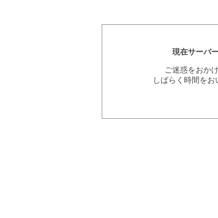
現在サーバ
ご迷惑をおか
しばらく時間をお