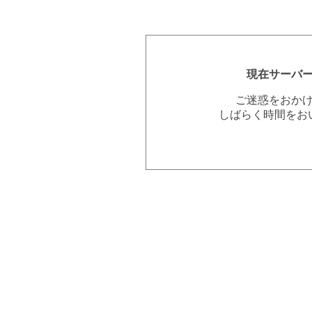
現在サーバ
ご迷惑をおか
しばらく時間をお