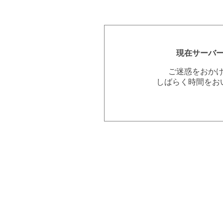
現在サーバ
ご迷惑をおか
しばらく時間をお