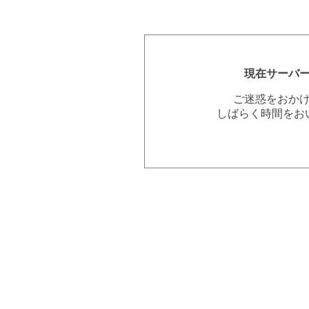
現在サーバ
ご迷惑をおか
しばらく時間をお