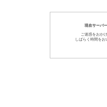
現在サーバ
ご迷惑をおか
しばらく時間をお