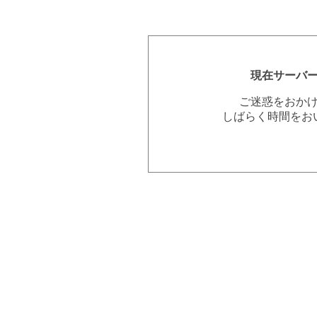
現在サーバ
ご迷惑をおか
しばらく時間をお