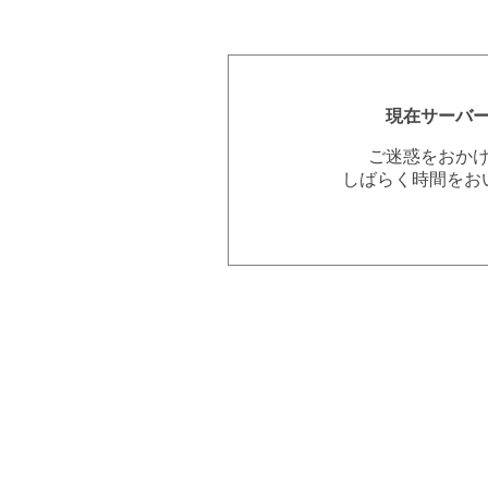
現在サーバ
ご迷惑をおか
しばらく時間をお