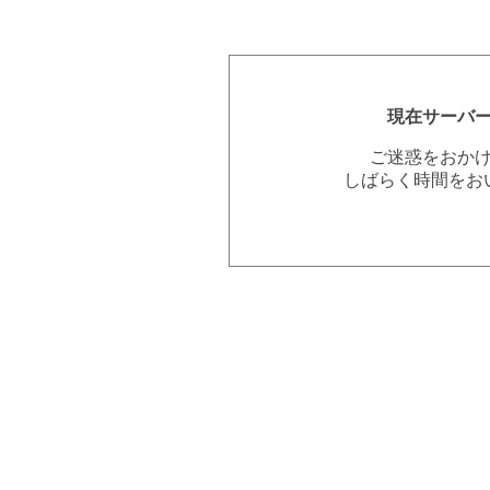
現在サーバ
ご迷惑をおか
しばらく時間をお