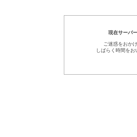
現在サーバ
ご迷惑をおか
しばらく時間をお