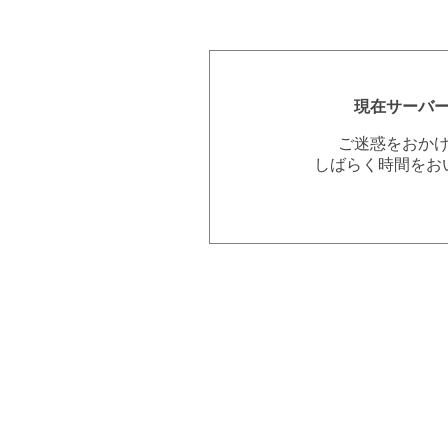
現在サーバ
ご迷惑をおか
しばらく時間をお