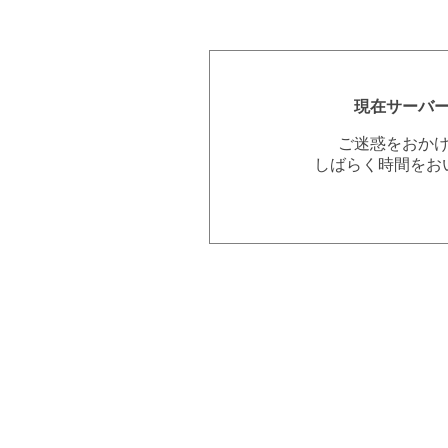
現在サーバ
ご迷惑をおか
しばらく時間をお