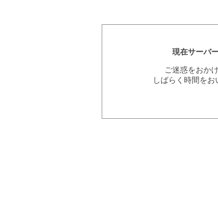
現在サーバ
ご迷惑をおか
しばらく時間をお