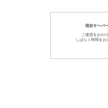
現在サーバ
ご迷惑をおか
しばらく時間をお