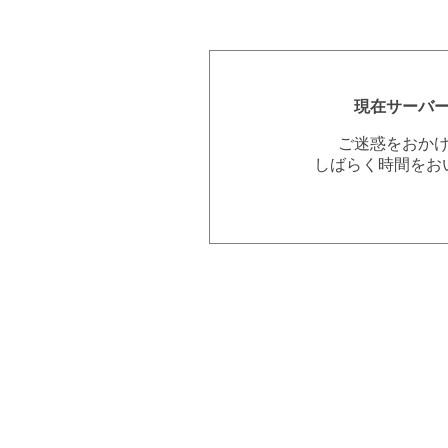
現在サーバ
ご迷惑をおか
しばらく時間をお