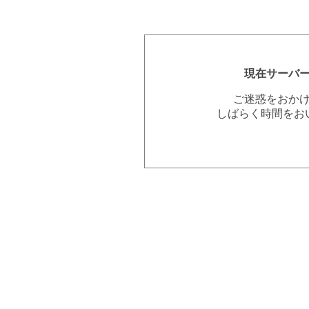
現在サーバ
ご迷惑をおか
しばらく時間をお