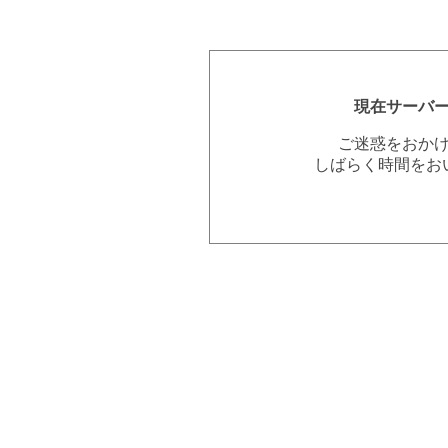
現在サーバ
ご迷惑をおか
しばらく時間をお