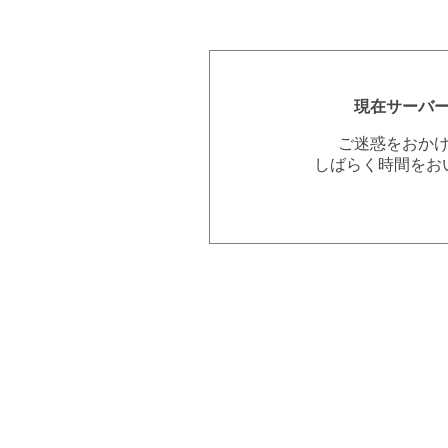
現在サーバ
ご迷惑をおか
しばらく時間をお