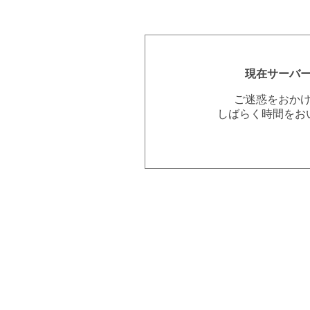
現在サーバ
ご迷惑をおか
しばらく時間をお