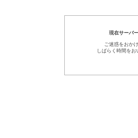
現在サーバ
ご迷惑をおか
しばらく時間をお