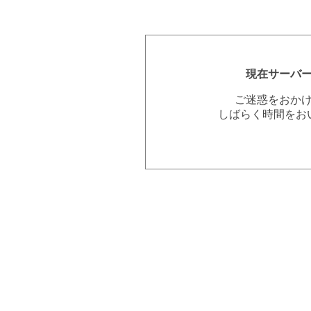
現在サーバ
ご迷惑をおか
しばらく時間をお