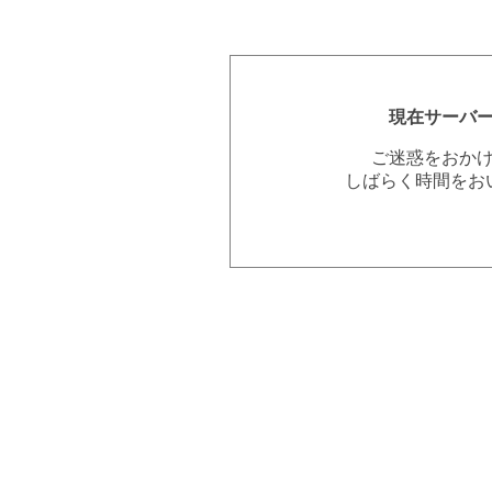
現在サーバ
ご迷惑をおか
しばらく時間をお