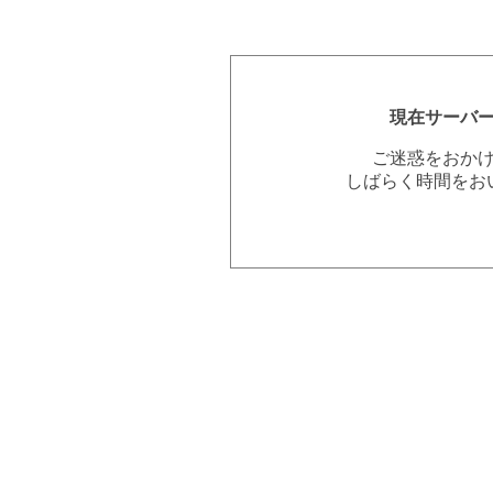
現在サーバ
ご迷惑をおか
しばらく時間をお