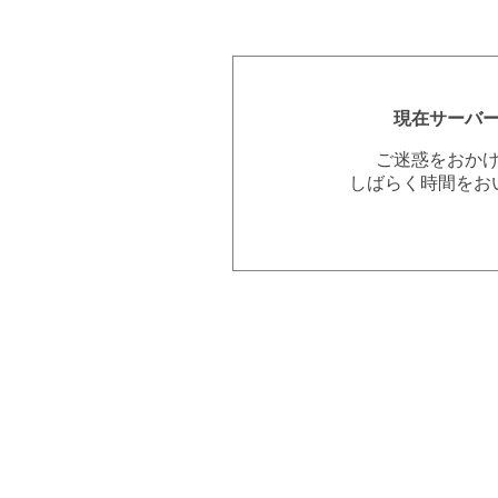
現在サーバ
ご迷惑をおか
しばらく時間をお