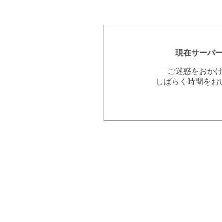
現在サーバ
ご迷惑をおか
しばらく時間をお