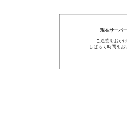
現在サーバ
ご迷惑をおか
しばらく時間をお