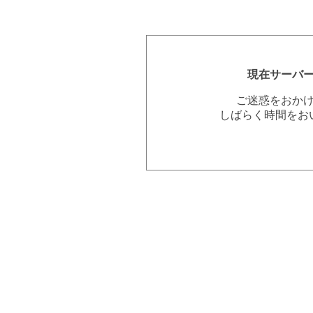
現在サーバ
ご迷惑をおか
しばらく時間をお