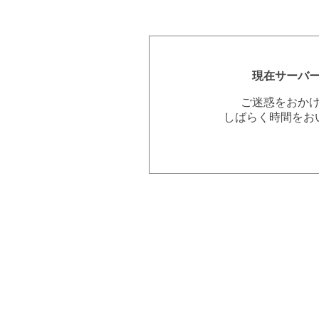
現在サーバ
ご迷惑をおか
しばらく時間をお