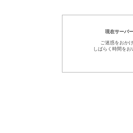
現在サーバ
ご迷惑をおか
しばらく時間をお