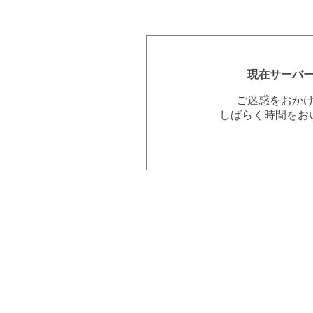
現在サーバ
ご迷惑をおか
しばらく時間をお