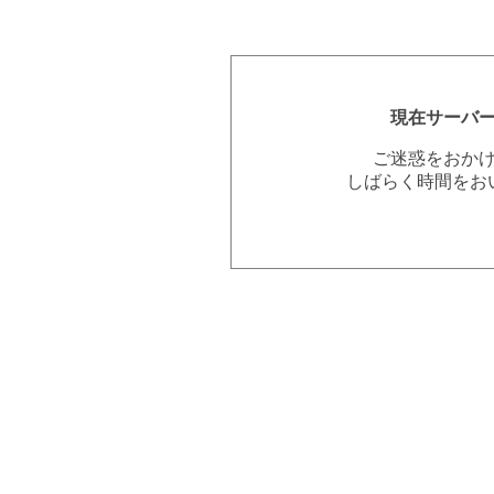
現在サーバ
ご迷惑をおか
しばらく時間をお