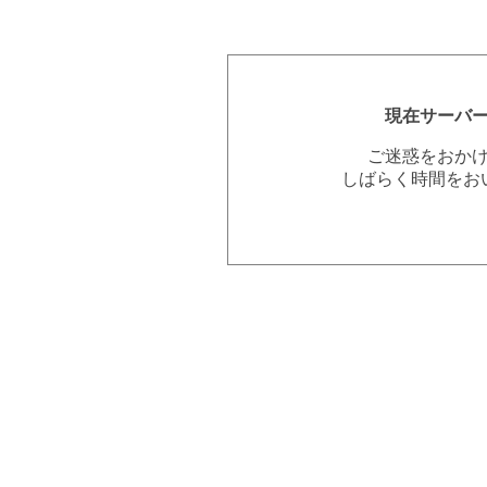
現在サーバ
ご迷惑をおか
しばらく時間をお