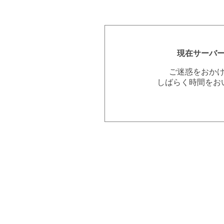
現在サーバ
ご迷惑をおか
しばらく時間をお