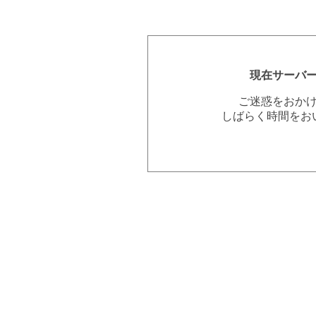
現在サーバ
ご迷惑をおか
しばらく時間をお