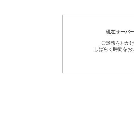
現在サーバ
ご迷惑をおか
しばらく時間をお