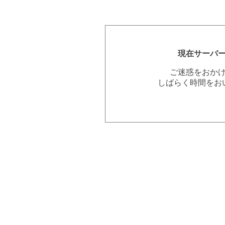
現在サーバ
ご迷惑をおか
しばらく時間をお